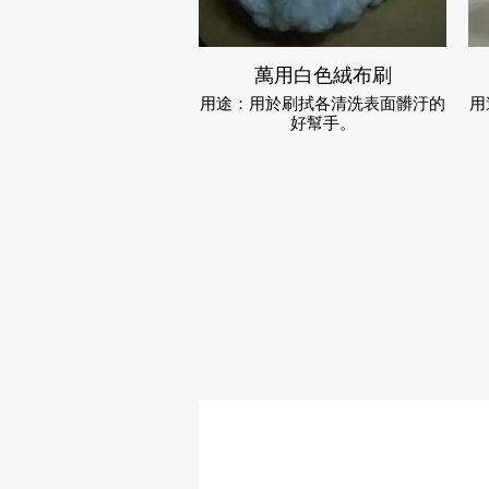
萬用白色絨布刷
用途：用於刷拭各清洗表面髒汙的
用
好幫手。
材質：其為特殊超細纖維，用於各
使
物件之表面髒污去除，並可使
物件表面不受傷害。使其光澤度提
2
昇並回復物件表面亮澤質感。
適用: 清洗玻璃、洗車、浴缸清
3
潔、紗窗...等。
4
售價 : $1000
5