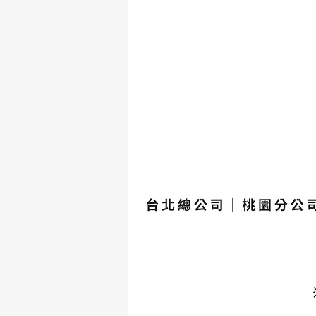
注
2
2
3
主