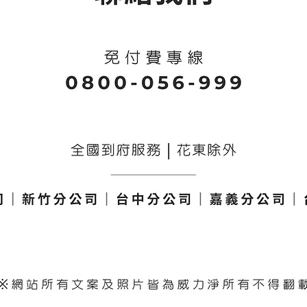
意事項：1.請存放於陰涼及兒童
不易取得之處。
.如不慎用到眼睛，請以大量清水
沖洗，並盡速就醫。
建議事項：
1.使用時請保持環境通風。
.請於角落試驗本產品無不良反應
後，再正式使用。
.本產品容量400ml, 可施用於25-
30坪面積。
要成份：研磨粉、介面活性劑、
香精。
售價 : $850