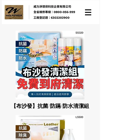
【布沙發】抗菌/防蹣/防水清潔組