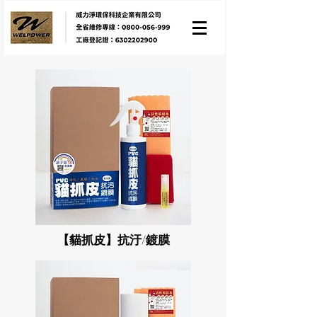
【貓抓皮】抗汙/鍍膜